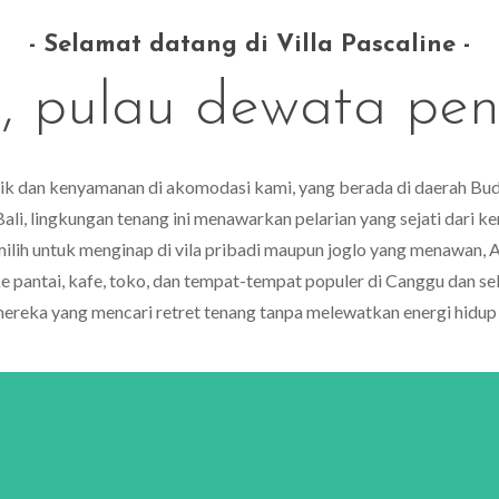
- Selamat datang di Villa Pascaline -
,
pulau
dewata
pe
k dan kenyamanan di akomodasi kami, yang berada di daerah Budu
 Bali, lingkungan tenang ini menawarkan pelarian yang sejati dar
milih untuk menginap di vila pribadi maupun joglo yang menawan,
 pantai, kafe, toko, dan tempat-tempat populer di Canggu dan se
mereka yang mencari retret tenang tanpa melewatkan energi hidup