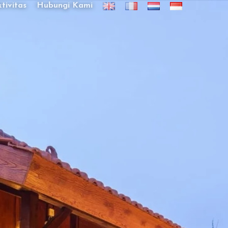
tivitas
Hubungi Kami