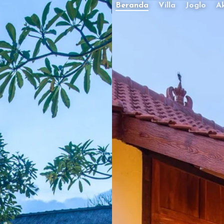
Beranda
Villa
Joglo
Ak