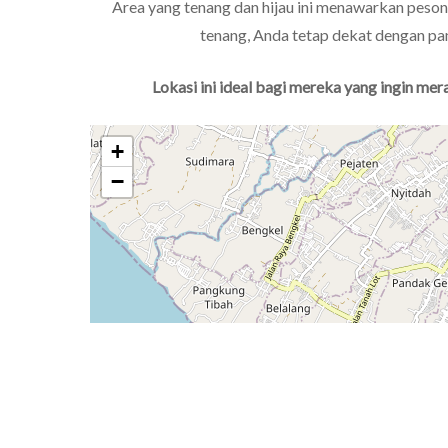
Area yang tenang dan hijau ini menawarkan pesona
tenang, Anda tetap dekat dengan pan
Lokasi ini ideal bagi mereka yang ingin mera
+
−