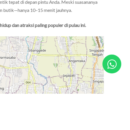
ntik tepat di depan pintu Anda. Meski suasananya
dan butik—hanya 10–15 menit jauhnya.
idup dan atraksi paling populer di pulau ini.