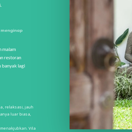
.
a menginap
n malam
an restoran
 banyak lagi
, relaksasi, jauh
anya luar biasa,
menakjubkan. Vila