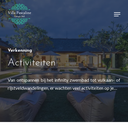
Skip
Menu
to
Close
main
Menu
content
Verkenning
Activiteiten
Van ontspannen bij het infinity zwembad tot vulkaan- of
rijstveldwandelingen, er wachten veel activiteiten op je…